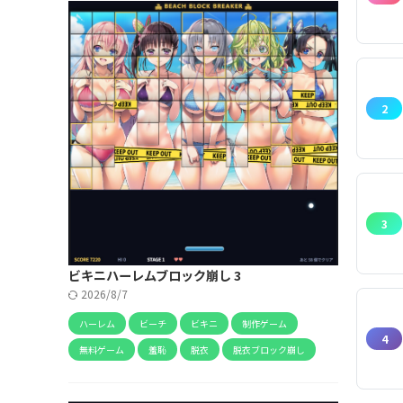
2
3
ビキニハーレムブロック崩し 3
2026/8/7
ハーレム
ビーチ
ビキニ
制作ゲーム
4
無料ゲーム
羞恥
脱衣
脱衣ブロック崩し