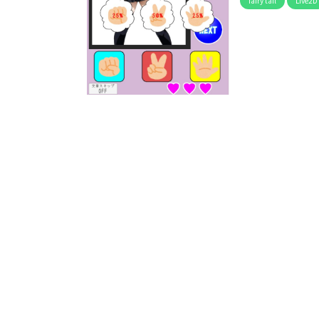
fairy tail
Live2D