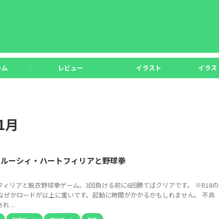
ーム
レビュー
イラスト
イラス
1月
】ルーシィ・ハートフィリアと野球拳
ィリアと脱衣野球拳ゲーム。3回負ける前に6回勝てばクリアです。 ※R18の
 なぜかロードが以上に重いです。起動に時間がかかるかもしれません。 不具
 ...