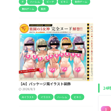
ff
ハーレム
ビーチ
ビキニ
制作ゲーム
無料ゲーム
脱衣
【AI】パッケージ風イラスト装飾
24
2026/8/3
AIイラスト
イラスト
ハーレム
ビキニ
1