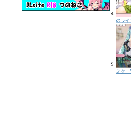
のライ
ミク 