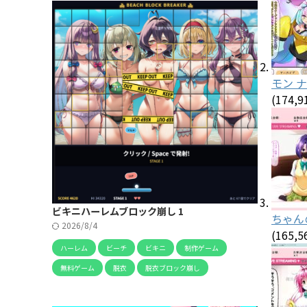
モン 
(174,9
ビキニハーレムブロック崩し 1
ちゃん
2026/8/4
(165,5
ハーレム
ビーチ
ビキニ
制作ゲーム
無料ゲーム
脱衣
脱衣ブロック崩し