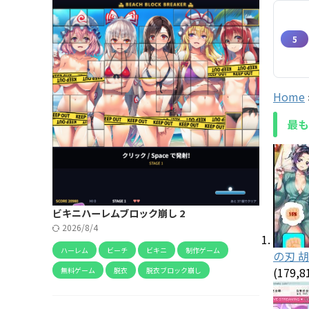
5
Home
最も
ビキニハーレムブロック崩し 2
2026/8/4
ハーレム
ビーチ
ビキニ
制作ゲーム
の刃 
(179,8
無料ゲーム
脱衣
脱衣ブロック崩し